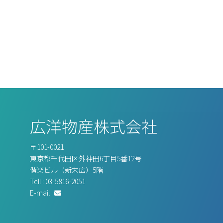
広洋物産株式会社
〒101-0021
東京都千代⽥区外神⽥6丁⽬5番12号
偕楽ビル（新末広）5階
Tell : 03-5816-2051
E-mail :